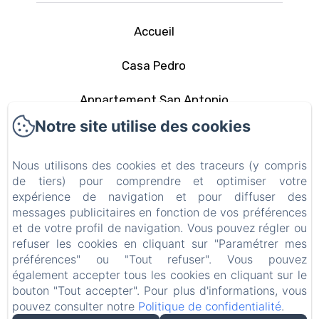
Accueil
Casa Pedro
Appartement San Antonio
Notre site utilise des cookies
La zone
Nous utilisons des cookies et des traceurs (y compris
Contact
de tiers) pour comprendre et optimiser votre
expérience de navigation et pour diffuser des
Politique de confidentialité
messages publicitaires en fonction de vos préférences
et de votre profil de navigation. Vous pouvez régler ou
Informations légales
refuser les cookies en cliquant sur "Paramétrer mes
préférences" ou "Tout refuser". Vous pouvez
Informations sur les cookies
également accepter tous les cookies en cliquant sur le
bouton "Tout accepter". Pour plus d'informations, vous
pouvez consulter notre
Politique de confidentialité
.
EN
FR
ES
IT
DE
PT