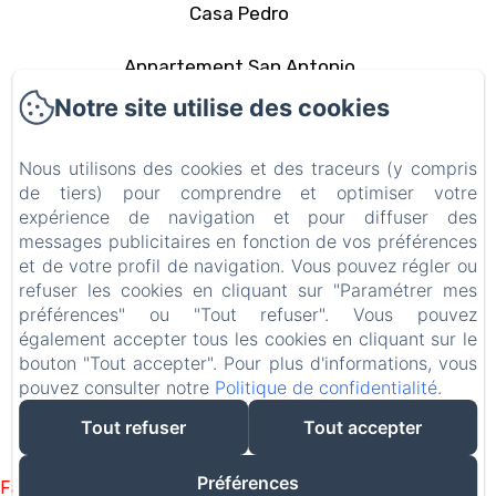
Casa Pedro
Appartement San Antonio
Notre site utilise des cookies
La zone
Nous utilisons des cookies et des traceurs (y compris
Contact
de tiers) pour comprendre et optimiser votre
expérience de navigation et pour diffuser des
Politique de confidentialité
messages publicitaires en fonction de vos préférences
et de votre profil de navigation. Vous pouvez régler ou
Informations légales
refuser les cookies en cliquant sur "Paramétrer mes
préférences" ou "Tout refuser". Vous pouvez
Informations sur les cookies
également accepter tous les cookies en cliquant sur le
bouton "Tout accepter". Pour plus d'informations, vous
pouvez consulter notre
Politique de confidentialité
.
EN
FR
ES
IT
DE
PT
Tout refuser
Tout accepter
Créé par Amenitiz
Préférences
Failed to load BookingEngine/index: Loading chunk 1322