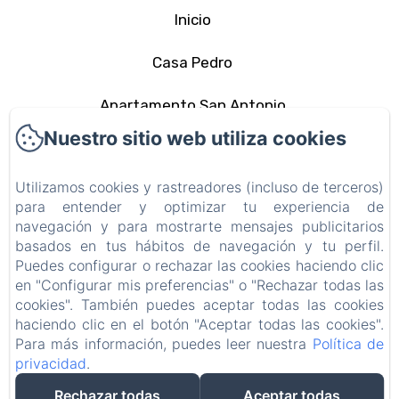
Inicio
Casa Pedro
Apartamento San Antonio
Nuestro sitio web utiliza cookies
La zona
Utilizamos cookies y rastreadores (incluso de terceros)
Contacto
para entender y optimizar tu experiencia de
navegación y para mostrarte mensajes publicitarios
Política de privacidad
basados en tus hábitos de navegación y tu perfil.
Puedes configurar o rechazar las cookies haciendo clic
Información legal
en "Configurar mis preferencias" o "Rechazar todas las
cookies". También puedes aceptar todas las cookies
Información sobre cookies
haciendo clic en el botón "Aceptar todas las cookies".
Para más información, puedes leer nuestra
Política de
privacidad
.
EN
FR
ES
IT
DE
PT
Rechazar todas
Aceptar todas