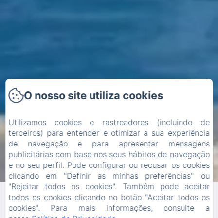
O nosso site utiliza cookies
Utilizamos cookies e rastreadores (incluindo de
terceiros) para entender e otimizar a sua experiência
de navegação e para apresentar mensagens
publicitárias com base nos seus hábitos de navegação
e no seu perfil. Pode configurar ou recusar os cookies
clicando em "Definir as minhas preferências" ou
"Rejeitar todos os cookies". Também pode aceitar
todos os cookies clicando no botão "Aceitar todos os
MELHOR PREÇO
cookies". Para mais informações, consulte a