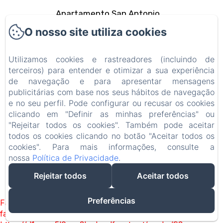
Apartamento San Antonio
O nosso site utiliza cookies
La zona
Utilizamos cookies e rastreadores (incluindo de
Contacto
terceiros) para entender e otimizar a sua experiência
de navegação e para apresentar mensagens
Política de privacidade
publicitárias com base nos seus hábitos de navegação
e no seu perfil. Pode configurar ou recusar os cookies
Informações legais
clicando em "Definir as minhas preferências" ou
"Rejeitar todos os cookies". Também pode aceitar
Informações sobre cookies
todos os cookies clicando no botão "Aceitar todos os
cookies". Para mais informações, consulte a
nossa
Política de Privacidade
.
EN
FR
ES
IT
DE
PT
Rejeitar todos
Aceitar todos
Alimentado usando Amenitiz
Preferências
Failed to load BookingEngine/index: Loading chunk 93
failed. (missing: