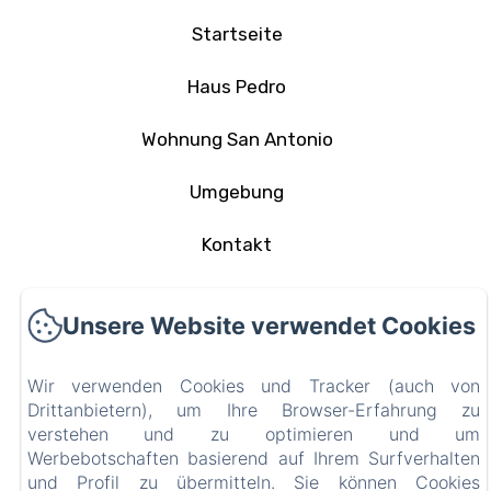
Startseite
Haus Pedro
Wohnung San Antonio
Umgebung
Kontakt
Datenschutzerklärung
Unsere Website verwendet Cookies
Rechtliche Informationen
Wir verwenden Cookies und Tracker (auch von
Cookie-Informationen
Drittanbietern), um Ihre Browser-Erfahrung zu
verstehen und zu optimieren und um
Werbebotschaften basierend auf Ihrem Surfverhalten
EN
FR
ES
IT
DE
PT
und Profil zu übermitteln. Sie können Cookies