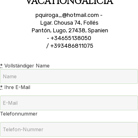
VACATIONGALICIA
pquiroga_@hotmail.com
-
Lgar. Chousa 74, Follés
Pantón, Lugo, 27438, Spanien
- +34655138050
/ +393486811075
*
Vollständiger Name
*
Ihre E-Mail
Telefonnummer