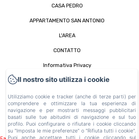
CASA PEDRO
APPARTAMENTO SAN ANTONIO
L'AREA
CONTATTO
Informativa Privacy
Il nostro sito utilizza i cookie
Note legali
Informazioni sui cookie
Utilizziamo cookie e tracker (anche di terze parti) per
comprendere e ottimizzare la tua esperienza di
navigazione e per mostrarti messaggi pubblicitari
EN
FR
ES
IT
DE
PT
basati sulle tue abitudini di navigazione e sul tuo
profilo. Puoi configurare o rifiutare i cookie cliccando
Funziona con Amenitiz
su "Imposta le mie preferenze" o "Rifiuta tutti i cookie".
Puoi anche accettare tutti i cookie cliccando sul
Failed to load BookingEngine/index: Loading chunk 1322