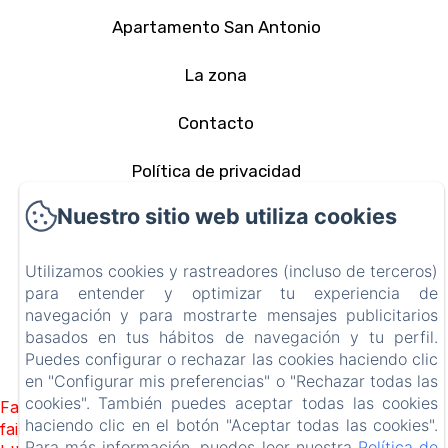
Apartamento San Antonio
La zona
Contacto
Política de privacidad
Nuestro sitio web utiliza cookies
Información legal
Información sobre cookies
Utilizamos cookies y rastreadores (incluso de terceros)
para entender y optimizar tu experiencia de
navegación y para mostrarte mensajes publicitarios
EN
FR
ES
IT
DE
PT
basados en tus hábitos de navegación y tu perfil.
Puedes configurar o rechazar las cookies haciendo clic
Desarrollado con Amenitiz
en "Configurar mis preferencias" o "Rechazar todas las
cookies". También puedes aceptar todas las cookies
Failed to load BookingEngine/index: Loading chunk 1322
haciendo clic en el botón "Aceptar todas las cookies".
failed. (missing:
Para más información, puedes leer nuestra
Política de