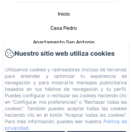
Inicio
Casa Pedro
Apartamento San Antonio
Nuestro sitio web utiliza cookies
La zona
Utilizamos cookies y rastreadores (incluso de terceros)
Contacto
para entender y optimizar tu experiencia de
navegación y para mostrarte mensajes publicitarios
Política de privacidad
basados en tus hábitos de navegación y tu perfil.
Puedes configurar o rechazar las cookies haciendo clic
Información legal
en "Configurar mis preferencias" o "Rechazar todas las
cookies". También puedes aceptar todas las cookies
Información sobre cookies
haciendo clic en el botón "Aceptar todas las cookies".
Para más información, puedes leer nuestra
Política de
privacidad
.
EN
FR
ES
IT
DE
PT