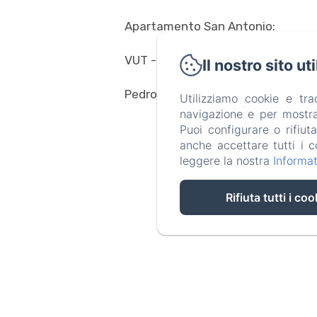
Apartamento San Antonio:
VUT - LU - 001178| Casa
Il nostro sito ut
Pedro: VUT - LU - 000835
Utilizziamo cookie e tr
navigazione e per mostrar
Puoi configurare o rifiut
anche accettare tutti i c
leggere la nostra
Informat
Rifiuta tutti i coo