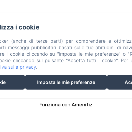
ilizza i cookie
acker (anche di terze parti) per comprendere e ottimizz
ti messaggi pubblicitari basati sulle tue abitudini di navi
are i cookie cliccando su "Imposta le mie preferenze" o "Rif
ookie cliccando sul pulsante "Accetta tutti i cookie". Per ul
iva sulla privacy
.
kie
Imposta le mie preferenze
Acc
EN
FR
ES
IT
DE
PT
Funziona con Amenitiz