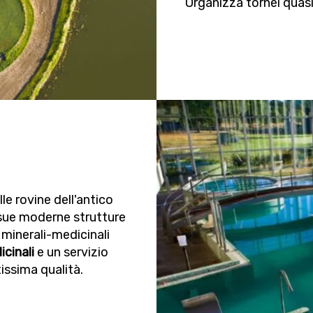
Organizza tornei quasi o
lle rovine dell'antico
 sue moderne strutture
 minerali-medicinali
icinali
e un servizio
issima qualità.